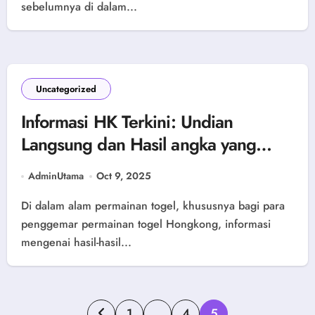
sebelumnya di dalam...
Uncategorized
Informasi HK Terkini: Undian
Langsung dan Hasil angka yang
perlu Perlu diketahui
AdminUtama
Oct 9, 2025
Di dalam alam permainan togel, khususnya bagi para
penggemar permainan togel Hongkong, informasi
mengenai hasil-hasil...
Posts
1
…
4
5