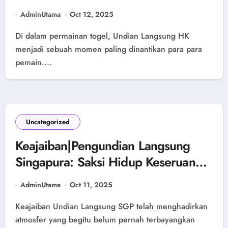
AdminUtama
Oct 12, 2025
Di dalam permainan togel, Undian Langsung HK
menjadi sebuah momen paling dinantikan para para
pemain....
Uncategorized
Keajaiban|Pengundian Langsung
Singapura: Saksi Hidup Keseruan
Togel
AdminUtama
Oct 11, 2025
Keajaiban Undian Langsung SGP telah menghadirkan
atmosfer yang begitu belum pernah terbayangkan