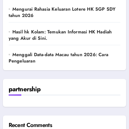
Mengurai Rahasia Keluaran Lotere HK SGP SDY
tahun 2026
Hasil hk Kolam: Temukan Informasi HK Hadiah
yang Akur di Sini.
Menggali Data-data Macau tahun 2026: Cara
Pengeluaran
partnership
Recent Comments