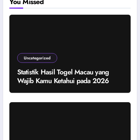
You Missed
Uncategorized
Statistik Hasil Togel Macau yang
Wajib Kamu Ketahui pada 2026