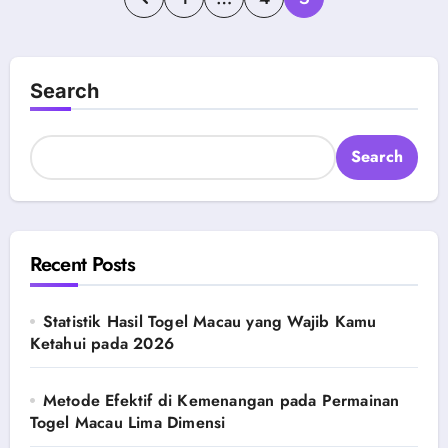
pagination
Search
Search
Recent Posts
Statistik Hasil Togel Macau yang Wajib Kamu
Ketahui pada 2026
Metode Efektif di Kemenangan pada Permainan
Togel Macau Lima Dimensi