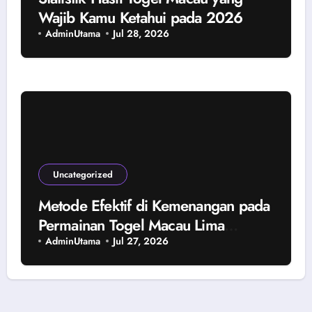
Wajib Kamu Ketahui pada 2026
AdminUtama
Jul 28, 2026
Uncategorized
Metode Efektif di Kemenangan pada
Permainan Togel Macau Lima
Dimensi
AdminUtama
Jul 27, 2026