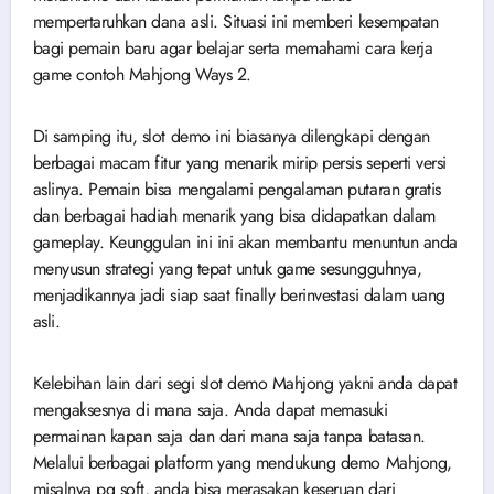
mempertaruhkan dana asli. Situasi ini memberi kesempatan
bagi pemain baru agar belajar serta memahami cara kerja
game contoh Mahjong Ways 2.
Di samping itu, slot demo ini biasanya dilengkapi dengan
berbagai macam fitur yang menarik mirip persis seperti versi
aslinya. Pemain bisa mengalami pengalaman putaran gratis
dan berbagai hadiah menarik yang bisa didapatkan dalam
gameplay. Keunggulan ini ini akan membantu menuntun anda
menyusun strategi yang tepat untuk game sesungguhnya,
menjadikannya jadi siap saat finally berinvestasi dalam uang
asli.
Kelebihan lain dari segi slot demo Mahjong yakni anda dapat
mengaksesnya di mana saja. Anda dapat memasuki
permainan kapan saja dan dari mana saja tanpa batasan.
Melalui berbagai platform yang mendukung demo Mahjong,
misalnya pg soft, anda bisa merasakan keseruan dari