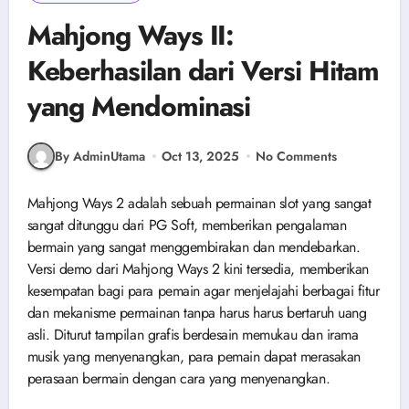
Mahjong Ways II:
Keberhasilan dari Versi Hitam
yang Mendominasi
By AdminUtama
Oct 13, 2025
No Comments
Mahjong Ways 2 adalah sebuah permainan slot yang sangat
sangat ditunggu dari PG Soft, memberikan pengalaman
bermain yang sangat menggembirakan dan mendebarkan.
Versi demo dari Mahjong Ways 2 kini tersedia, memberikan
kesempatan bagi para pemain agar menjelajahi berbagai fitur
dan mekanisme permainan tanpa harus harus bertaruh uang
asli. Diturut tampilan grafis berdesain memukau dan irama
musik yang menyenangkan, para pemain dapat merasakan
perasaan bermain dengan cara yang menyenangkan.