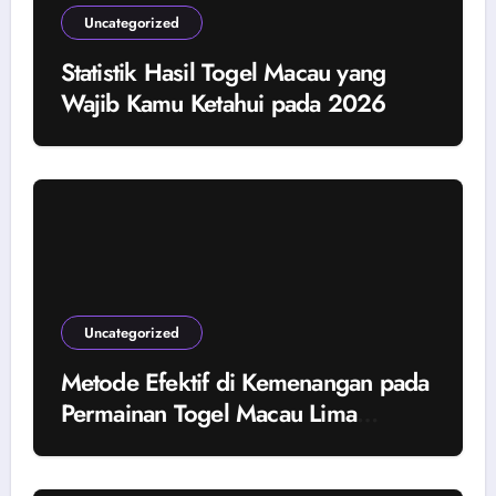
Uncategorized
Statistik Hasil Togel Macau yang
Wajib Kamu Ketahui pada 2026
Uncategorized
Metode Efektif di Kemenangan pada
Permainan Togel Macau Lima
Dimensi