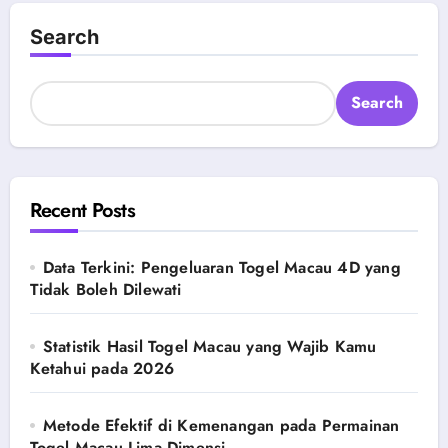
Search
Search
Recent Posts
Data Terkini: Pengeluaran Togel Macau 4D yang
Tidak Boleh Dilewati
Statistik Hasil Togel Macau yang Wajib Kamu
Ketahui pada 2026
Metode Efektif di Kemenangan pada Permainan
Togel Macau Lima Dimensi