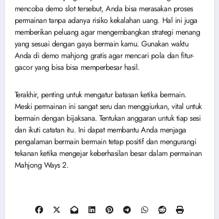
mencoba demo slot tersebut, Anda bisa merasakan proses
permainan tanpa adanya risiko kekalahan uang. Hal ini juga
memberikan peluang agar mengembangkan strategi menang
yang sesuai dengan gaya bermain kamu. Gunakan waktu
Anda di demo mahjong gratis agar mencari pola dan fitur-
gacor yang bisa bisa memperbesar hasil.
Terakhir, penting untuk mengatur batasan ketika bermain.
Meski permainan ini sangat seru dan menggiurkan, vital untuk
bermain dengan bijaksana. Tentukan anggaran untuk tiap sesi
dan ikuti catatan itu. Ini dapat membantu Anda menjaga
pengalaman bermain bermain tetap positif dan mengurangi
tekanan ketika mengejar keberhasilan besar dalam permainan
Mahjong Ways 2.