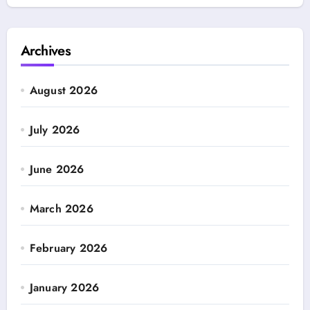
Archives
August 2026
July 2026
June 2026
March 2026
February 2026
January 2026