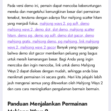
Pada versi demo ini, pemain dapat mencoba keberuntungan
mereka dan mengetahui kemungkinan besar dari permainan
tersebut, terutama dengan adanya fitur mahjong scatter hitam
yang menjadi fokus.
mahjong ways 2, pg soft, demo
mahjong ways 2, demo slot, slot demo, mahjong scatter
hitam, demo pg, demo pg soft, demo slot gacor, demo
mahjong gratis, mahjong demo, pg mahjong, link mahjong
ways 2, mahjong ways 2 gacor
Banyak yang menganggap
bahwa demo slot gacor memberikan peluang yang bagus
untuk meraih kemenangan besar. Bagi Anda yang ingin
mencoba dan ingin mencoba, link untuk demo Mahjong
Ways 2 dapat diakses dengan mudah, sehingga anda bisa
menikmati permainan ini secara gratis. Mari kita jelajahi lebih
jauh mengenai semua yang ditawarkan oleh Mahjong Ways 2
dan cara cara meningkatkan pengalaman bermain bermain.
Panduan Menjalankan Permainan