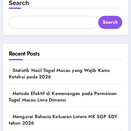
Search
Search
Recent Posts
Statistik Hasil Togel Macau yang Wajib Kamu
Ketahui pada 2026
Metode Efektif di Kemenangan pada Permainan
Togel Macau Lima Dimensi
Mengurai Rahasia Keluaran Lotere HK SGP SDY
tahun 2026