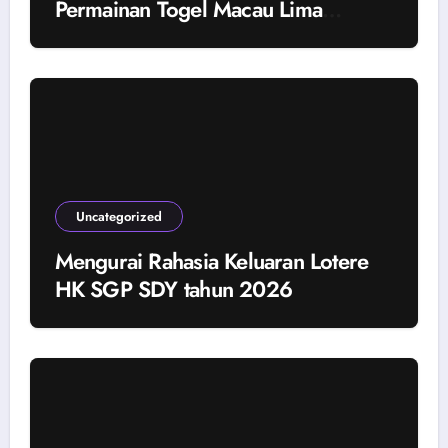
Permainan Togel Macau Lima
Dimensi
Uncategorized
Mengurai Rahasia Keluaran Lotere
HK SGP SDY tahun 2026