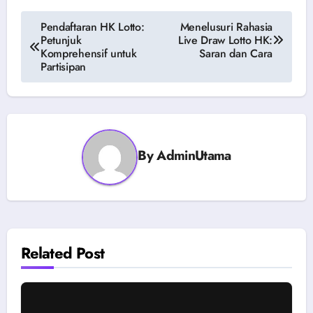
Post
Pendaftaran HK Lotto:
Menelusuri Rahasia
Petunjuk
Live Draw Lotto HK:
navigation
Komprehensif untuk
Saran dan Cara
Partisipan
By
AdminUtama
Related Post