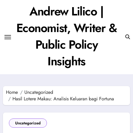
Skip
Andrew Lilico |
to
content
Economist, Writer &
Public Policy
Insights
Home
Uncategorized
Hasil Lotere Makau: Analisis Keluaran bagi Fortuna
Uncategorized