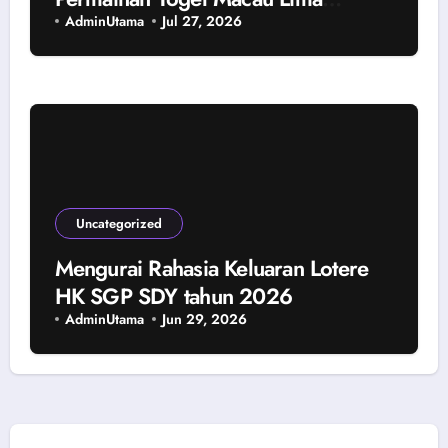
Dimensi
AdminUtama
Jul 27, 2026
Uncategorized
Mengurai Rahasia Keluaran Lotere
HK SGP SDY tahun 2026
AdminUtama
Jun 29, 2026