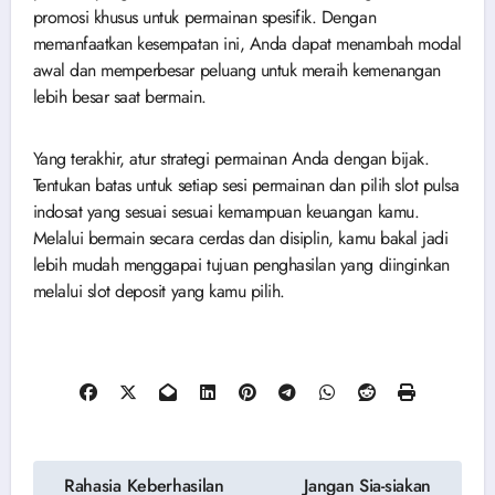
promosi khusus untuk permainan spesifik. Dengan
memanfaatkan kesempatan ini, Anda dapat menambah modal
awal dan memperbesar peluang untuk meraih kemenangan
lebih besar saat bermain.
Yang terakhir, atur strategi permainan Anda dengan bijak.
Tentukan batas untuk setiap sesi permainan dan pilih slot pulsa
indosat yang sesuai sesuai kemampuan keuangan kamu.
Melalui bermain secara cerdas dan disiplin, kamu bakal jadi
lebih mudah menggapai tujuan penghasilan yang diinginkan
melalui slot deposit yang kamu pilih.
Post
Rahasia Keberhasilan
Jangan Sia-siakan