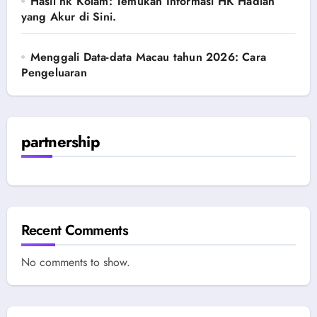
Hasil hk Kolam: Temukan Informasi HK Hadiah
yang Akur di Sini.
Menggali Data-data Macau tahun 2026: Cara
Pengeluaran
partnership
Recent Comments
No comments to show.