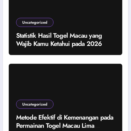
Uncategorized
Statistik Hasil Togel Macau yang
Wajib Kamu Ketahui pada 2026
Uncategorized
Metode Efektif di Kemenangan pada
Permainan Togel Macau Lima