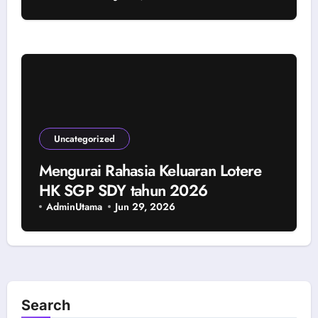
Uncategorized
Mengurai Rahasia Keluaran Lotere
HK SGP SDY tahun 2026
AdminUtama
Jun 29, 2026
Search