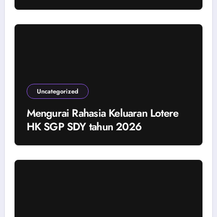
Dimensi
Uncategorized
Mengurai Rahasia Keluaran Lotere
HK SGP SDY tahun 2026