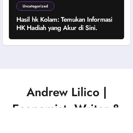
Uncategorized
Hasil hk Kolam: Temukan Informasi
HK Hadiah yang Akur di Sini.
Andrew Lilico |
Economist, Writer &
Public Policy Insights