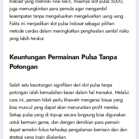
Indosat yang memiliki nilai kecil, misalnya slot pulsa 5000,
juga memungkinkan para pemula agar mengambil
kesempatan tanpa mengeluarkan mengeluarkan uang uang.
Fakta ini menjadikan slot pulsa Indosat sebagai pilihan
metode cerdas dalam meningkatkan penghasilan sambil risiko
yang lebih terukur.
Keuntungan Permainan Pulsa Tanpa
Potongan
Salah satu keuntungan signifikan dari slot pulsa tanpa
potongan ialah kemudahan besar dalam hal transaksi. Melalui
cara ini, pemain tidak perlu khawatir mengenai biaya yang
bisa muncul yang dapat akan menurunkan profit mereka.
Setiap pulsa yang di top-up secara langsung bisa digunakan
untuk bermain game, dan dengan demikian para pemain
dapat semakin fokus terhadap pengalaman bermain dan dan
strategi yang ingin dijalankan.